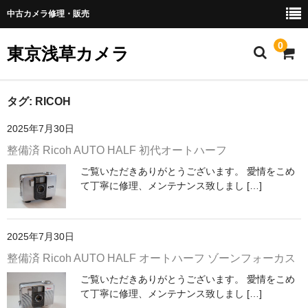
中古カメラ修理・販売
0
東京浅草カメラ
ホーム
タグ:
RICOH
2025年7月30日
おすすめカメラ
整備済 Ricoh AUTO HALF 初代オートハーフ
革の張替え
ご覧いただきありがとうございます。 愛情をこめ
て丁寧に修理、メンテナンス致しまし […]
修理受付
買い取り
2025年7月30日
返品規定
整備済 Ricoh AUTO HALF オートハーフ ゾーンフォーカス
配送料金
ご覧いただきありがとうございます。 愛情をこめ
て丁寧に修理、メンテナンス致しまし […]
お支払い