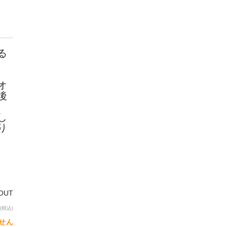
る
オ
後
し
り
OUT
(税込)
せん