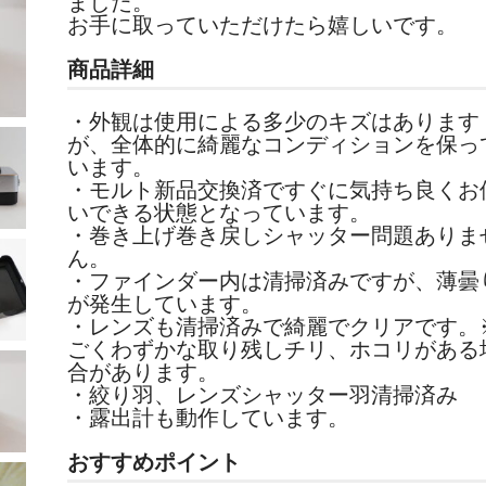
ました。
お手に取っていただけたら嬉しいです。
商品詳細
・外観は使用による多少のキズはあります
が、全体的に綺麗なコンディションを保っ
います。
・モルト新品交換済ですぐに気持ち良くお
いできる状態となっています。
・巻き上げ巻き戻しシャッター問題ありま
ん。
・
ファインダー内は清掃済みですが、薄曇
が発生しています。
・レンズも清掃済みで綺麗でクリアです。
ごくわずかな取り残しチリ、ホコリがある
合があります。
・絞り羽、レンズシャッター羽清掃済み
・露出計も動作しています
。
おすすめポイント