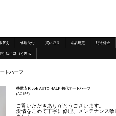
ラ
張替え
修理受付
買い取り
返品規定
配送料金
取引法に基づく表示
代オートハーフ
整備済 Ricoh AUTO HALF 初代オートハーフ
(AC156)
ご覧いただきありがとうございます。
愛情をこめて丁寧に修理、メンテナンス致