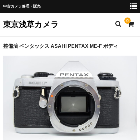
中古カメラ修理・販売
0
東京浅草カメラ
ホーム
整備済 ペンタックス ASAHI PENTAX ME-F ボディ
おすすめカメラ
革の張替え
修理受付
買い取り
返品規定
配送料金
お支払い