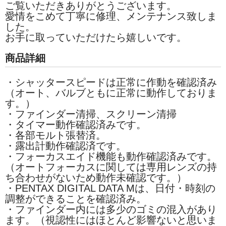
ご覧いただきありがとうございます。
愛情をこめて丁寧に修理、メンテナンス致しま
した。
お手に取っていただけたら嬉しいです。
商品詳細
・シャッタースピードは正常に作動を確認済み
（オート、バルブともに正常に動作しておりま
す。）
・ファインダー清掃、スクリーン清掃
・タイマー動作確認済みです。
・各部モルト張替済。
・露出計動作確認済です。
・フォーカスエイド機能も動作確認済みです。
（オートフォーカスに関しては専用レンズの持
ち合わせがないため動作未確認です。）
・PENTAX DIGITAL DATA Mは、日付・時刻の
調整ができることを確認済み。
・ファインダー内には多少のゴミの混入があり
ます。（視認性にはほとんど影響ないと思いま