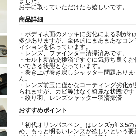
ました。
お手に取っていただけたら嬉しいです。
商品詳細
・ボディ表面のメッキに劣化による剥がれ
多少ありますが、全体的にまあまあなコン
ィションを保っています。
・レンズ、ファインダー清掃済みです。
・モルト新品交換済ですぐに気持ち良くお
いできる状態となっています。
・巻き上げ巻き戻しシャッター問題ありま
ん。
・
レンズ前玉に僅かなコーティング劣化が
られますが、
カビ等はなく綺麗な状態です
・絞り羽、レンズシャッター羽清掃済
おすすめポイント
「初代オリンパスペン」はレンズがF3.5の
め、もっと明るいレンズが欲しいという要