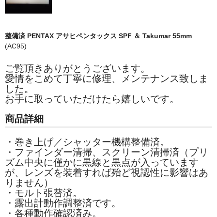
整備済 PENTAX アサヒペンタックス SPF ＆ Takumar 55mm
(AC95)
ご覧頂きありがとうございます。
愛情をこめて丁寧に修理、メンテナンス致しま
した。
お手に取っていただけたら嬉しいです。
商品詳細
・巻き上げ／シャッター機構整備済。
・ファインダー清掃、スクリーン清掃済
（プリ
ズム中央に僅かに黒線と黒点が入っています
が、レンズを装着すれば殆ど視認性に影響はあ
りません）
・モルト張替済。
・露出計動作調整済です。
・各種動作確認済み。