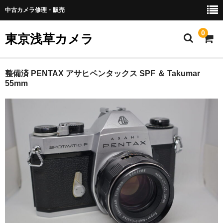
中古カメラ修理・販売
0
東京浅草カメラ
ホーム
整備済 PENTAX アサヒペンタックス SPF ＆ Takumar
55mm
おすすめカメラ
革の張替え
修理受付
買い取り
返品規定
配送料金
お支払い